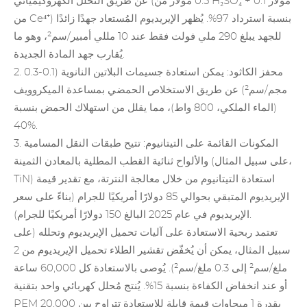
عن طريق التحلل الكهروكيميائي (0.5 مولار من H₂SO₄ + 0.1 مولار
من Ce⁴⁺) بنسبة استرداد 97%. يُظهر الإيريديوم المُستعاد جهدًا زائدًا
للجهد يبلغ 290 ملي فولت فقط عند 10 مللي أمبير/سم²، وهو ما
يُقارب جهد المادة الجديدة.
2. محفز الكاثود: يمكن استعادة جسيمات البلاتين النانوية (0.1-0.3
مجم/سم²) عن طريق الاستخلاص الحمضي بمساعدة الميكروويف
(الماء الملكي، 800 واط)، مما يقلل من استهلاك الحمض بنسبة
40%.
3. المكونات القائمة على التيتانيوم: تتيح طبقات النقل المسامية
والألواح ثنائية القطب المطلية بالمعادن الثمينة (على سبيل المثال،
TiN) استعادة التيتانيوم من خلال معالجة النترتة، مع تقدير قيمة
الإيريديوم المتبقي بحوالي 85 دولارًا أمريكيًا للجرام (بناءً على سعر
الإيريديوم في عام 2025 البالغ 150 دولارًا أمريكيًا للجرام).
تعتمد ربحية الاستعادة على آليات تحميل
الإيريديوم
وتحلله (على
سبيل المثال، يمكن أن يُخفّض تقشير الطلاء تحميل الإيريديوم من 2
ملغ/سم² إلى 0.3 ملغ/سم²). يُوصى بالاستعادة كل 60,000 ساعة
أو عند انخفاض الكفاءة بنسبة 15%. يُنتج مُحلل كهربائي واحد بتقنية
PEM بقدرة 1 ميجاوات قيمة قابلة للاستعادة تتراوح بين 20,000