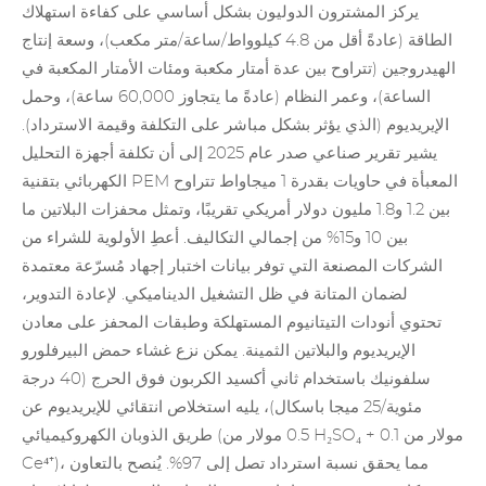
يركز المشترون الدوليون بشكل أساسي على كفاءة استهلاك
الطاقة (عادةً أقل من 4.8 كيلوواط/ساعة/متر مكعب)، وسعة إنتاج
الهيدروجين (تتراوح بين عدة أمتار مكعبة ومئات الأمتار المكعبة في
الساعة)، وعمر النظام (عادةً ما يتجاوز 60,000 ساعة)، وحمل
الإيريديوم (الذي يؤثر بشكل مباشر على التكلفة وقيمة الاسترداد).
يشير تقرير صناعي صدر عام 2025 إلى أن تكلفة أجهزة التحليل
الكهربائي بتقنية PEM المعبأة في حاويات بقدرة 1 ميجاواط تتراوح
بين 1.2 و1.8 مليون دولار أمريكي تقريبًا، وتمثل
محفزات البلاتين
ما
بين 10 و15% من إجمالي التكاليف. أعطِ الأولوية للشراء من
الشركات المصنعة التي توفر بيانات اختبار إجهاد مُسرّعة معتمدة
لضمان المتانة في ظل التشغيل الديناميكي. لإعادة التدوير،
تحتوي
أنودات التيتانيوم
المستهلكة وطبقات المحفز على معادن
الإيريديوم والبلاتين الثمينة. يمكن نزع غشاء حمض البيرفلورو
سلفونيك باستخدام ثاني أكسيد الكربون فوق الحرج (40 درجة
مئوية/25 ميجا باسكال)، يليه استخلاص انتقائي للإيريديوم عن
طريق الذوبان الكهروكيميائي (0.5 مولار من H₂SO₄ + 0.1 مولار من
Ce⁴⁺)، مما يحقق نسبة استرداد تصل إلى 97%. يُنصح بالتعاون