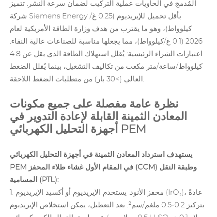
المُدمج في الحاويات عملية التركيب لضمان سرعة النشر. تتميز
شركة Siemens Energy بأقل تحميل للإيريديوم (0.25 غ/
كيلوواط)، وهو ما يقترب من هدف وزارة الطاقة الأمريكية لعام
2026 (0.1 غ/كيلوواط)، مما يجعلها مناسبة للصناعات عالية النقاء.
اعتبارات الشراء الرئيسية: يُقلل استهلاك الطاقة الذي يقل عن 4.8
كيلوواط/ساعة/متر مكعب من تكاليف التشغيل، بينما يُقلل الضغط
العالي (>30 بار) من متطلبات الضغط اللاحقة.
نظرة عامة مفصلة على جميع مكونات
المعادن الثمينة القابلة لإعادة التدوير في
أجهزة التحليل الكهربائي PEM
يستهدف استرداد المعادن الثمينة في أجهزة التحليل الكهربائي
PEM في المقام الأول غشاء طلاء المحفز (CCM) وطبقة النقل
المسامية (PTL):
1. محفز الأنود: يستخدم الإيريديوم أو أكسيد الإيريديوم (IrO₂)، عادةً
بتركيز 0.2-0.5 ملغم/سم². بعد التعطيل، يمكن استخلاص الإيريديوم