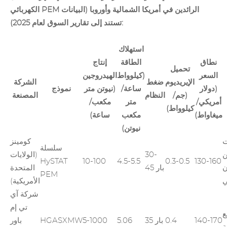
الكهربائي PEM الرائدين في أمريكا الشمالية وأوروبا (البيانات
تستند إلى تقارير السوق لعام 2025):
استهلاك
نطاق
الطاقة
إنتاج
تحميل
السعر
(كيلوواط
الهيدروجين
الإيريديوم
ضغط
الشركة
(دولار
ساعة/
(نيوتن متر
نموذج
(جم/
النظام
المصنعة
أمريكي/
متر
مكعب/
كيلوواط)
ميغاواط)
مكعب
ساعة)
نيوتن)
كومينز
سلسلة
ن
30-
(الولايات
HySTAT
10-100
4.5-5.5
0.3-0.5
130-160
ن
45 بار
المتحدة
PEM
ي
الأمريكية)
شركة آي
تي إم
P2
140-170
0.4
35 بار
5.06
5-1000
HGASXMW
باور