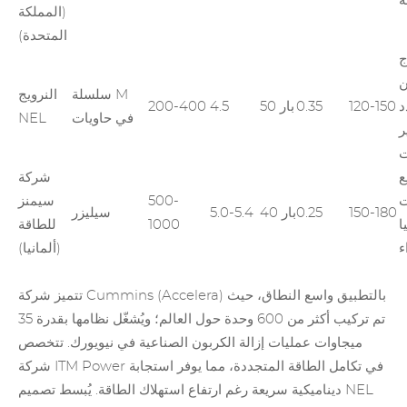
ة
(المملكة
المتحدة)
ج
ن
سلسلة M
النرويج
د
120-150
0.35
50 بار
4.5
200-400
في حاويات
NEL
ر
ت
ع
شركة
ت
500-
سيمنز
150-180
0.25
40 بار
5.0-5.4
سيليزر
ا
1000
للطاقة
ء
(ألمانيا)
تتميز شركة Cummins (Accelera) بالتطبيق واسع النطاق، حيث
تم تركيب أكثر من 600 وحدة حول العالم؛ ويُشغّل نظامها بقدرة 35
ميجاوات عمليات إزالة الكربون الصناعية في نيويورك. تتخصص
شركة ITM Power في تكامل الطاقة المتجددة، مما يوفر استجابة
ديناميكية سريعة رغم ارتفاع استهلاك الطاقة. يُبسط تصميم NEL