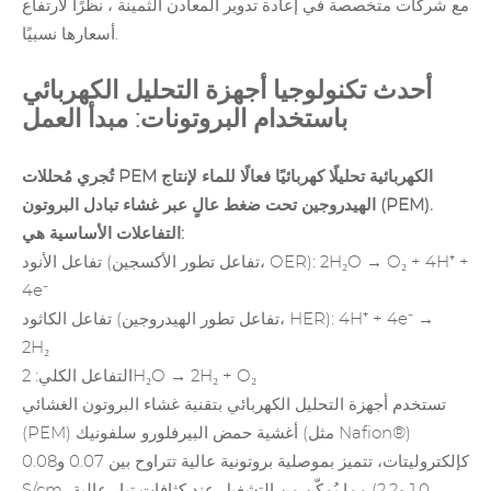
مع
شركات متخصصة في إعادة تدوير المعادن الثمينة
، نظرًا لارتفاع
أسعارها نسبيًا.
أحدث تكنولوجيا أجهزة التحليل الكهربائي
باستخدام البروتونات: مبدأ العمل
تُجري مُحللات PEM الكهربائية تحليلًا كهربائيًا فعالًا للماء لإنتاج
الهيدروجين تحت ضغط عالٍ عبر غشاء تبادل البروتون (PEM).
التفاعلات الأساسية هي:
تفاعل الأنود (تفاعل تطور الأكسجين، OER): 2H₂O → O₂ + 4H⁺ +
4e⁻
تفاعل الكاثود (تفاعل تطور الهيدروجين، HER): 4H⁺ + 4e⁻ →
2H₂
التفاعل الكلي: 2H₂O → 2H₂ + O₂
تستخدم أجهزة التحليل الكهربائي بتقنية غشاء البروتون الغشائي
(PEM) أغشية حمض البيرفلورو سلفونيك (مثل Nafion®)
كإلكتروليتات، تتميز بموصلية بروتونية عالية تتراوح بين 0.07 و0.08
S/cm، مما يُمكّن من التشغيل عند كثافات تيار عالية (1.0 و2.2