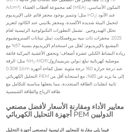
A/cm²). تُعد مجموعة أقطاب الغشاء (MEA) المكون الأساسي،
(مثل IrO₂) عند الأنود
وتتميز بوجود
محفز قائم على الإيريديوم
لتحمل البيئة شديدة الأكسدة، ومحفز بلاتيني عند الكاثود لتعزيز
تحلل
الهيدروجين
. تشمل التطورات التكنولوجية الرئيسية لعام
2025: محفزات ذات بنية بيروفسكايت (مثل تيتانات السترونشيوم
المشبع بالإيريديوم) تُقلل من استخدام الإيريديوم بنسبة 57% مع
زيادة النشاط الكتلي عشرة أضعاف؛ وتحقق الأغشية المركبة فائقة
الرقة (مثل NH₂-MOF/بولي بنزيميدازول) موصلية كهربائية تبلغ
0.308 S/cm عند درجة حرارة 160 درجة مئوية. تصل كفاءة أجهزة
التحليل الكهربائي PEM إلى ما يزيد عن 85%، مع استجابة أقل من
ثانية لتقلبات الطاقة المتجددة، مما يجعلها مناسبة للتكامل مع
طاقة الرياح والطاقة الشمسية.
معايير الأداء ومقارنة الأسعار لأفضل مصنعي
أجهزة التحليل الكهربائي PEM الدوليين
فيما يلي مقارنة للمعايير الرئيسية لمصنعي أجهزة التحليل