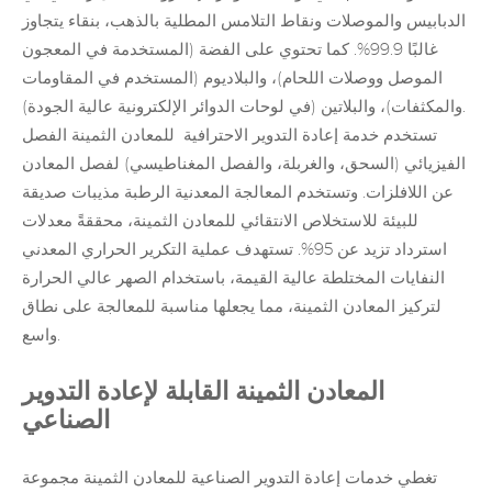
الدبابيس والموصلات ونقاط التلامس المطلية بالذهب، بنقاء يتجاوز
غالبًا 99.9%. كما تحتوي على الفضة (المستخدمة في المعجون
الموصل ووصلات اللحام)، والبلاديوم (المستخدم في المقاومات
والمكثفات)، والبلاتين (في لوحات الدوائر الإلكترونية عالية الجودة).
تستخدم خدمة إعادة التدوير
الاحترافية
للمعادن الثمينة الفصل
الفيزيائي (السحق، والغربلة، والفصل المغناطيسي) لفصل المعادن
عن اللافلزات. وتستخدم المعالجة المعدنية الرطبة مذيبات صديقة
للبيئة للاستخلاص الانتقائي للمعادن الثمينة، محققةً معدلات
استرداد تزيد عن 95%. تستهدف عملية التكرير الحراري المعدني
النفايات المختلطة عالية القيمة، باستخدام الصهر عالي الحرارة
لتركيز المعادن الثمينة، مما يجعلها مناسبة للمعالجة على نطاق
واسع.
المعادن الثمينة القابلة لإعادة التدوير
الصناعي
تغطي خدمات إعادة التدوير الصناعية للمعادن الثمينة مجموعة