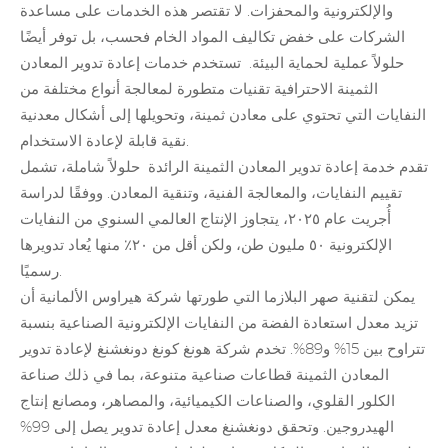
والإلكترونية والمحفزات. لا تقتصر هذه الخدمات على مساعدة
الشركات على خفض تكاليف المواد الخام فحسب، بل توفر أيضًا
حلولاً عملية لحماية البيئة. تستخدم
خدمات إعادة تدوير
المعادن
الثمينة الاحترافية تقنيات متطورة لمعالجة أنواع مختلفة من
النفايات التي تحتوي على معادن ثمينة، وتحويلها إلى أشكال معدنية
نقية قابلة لإعادة الاستخدام.
تقدم خدمة إعادة تدوير
المعادن الثمينة الرائدة
حلولاً شاملة، تشمل
تقييم النفايات، والمعالجة الفنية، وتنقية المعادن. ووفقًا لدراسة
أُجريت عام ٢٠٢٥، يتجاوز الإنتاج العالمي السنوي من النفايات
الإلكترونية ٥٠ مليون طن، ولكن أقل من ٢٠٪ منها يُعاد تدويرها
رسميًا.
يمكن لتقنية صهر البلازما التي طورتها شركة هيراوس الألمانية أن
تزيد معدل استعادة الفضة من النفايات الإلكترونية الصناعية بنسبة
تتراوح بين 15% و89%. تخدم شركة هونغ كونغ دونغشنغ
لإعادة تدوير
المعادن الثمينة
قطاعات صناعية متنوعة، بما في ذلك صناعة
الكلور القلوي، والصناعات الكيميائية، والمصاهر، ومصانع إنتاج
الهيدروجين. وتحقق دونغشنغ معدل إعادة تدوير يصل إلى 99%