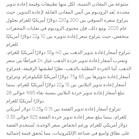
متنوعة من المعادن الثمينة، لكل منها تطبيقات وقيمة إعادة تدوير
محددة. يُعد
الروديوم
من أثمن المعادن القابلة لإعادة التدوير، حيث
يتراوح سعره السوقي بين 200 و220 دولارًا أمريكيًا للغرام بحلول
عام 2025. ومع ذلك، فإن محتوى الروديوم في نفايات المحفزات
منخفض، حيث يتراوح سعر إعادة تدويره بين 10 و22 دولارًا أمريكيًا
للغرام.
تتراوح أسعار إعادة تدوير الذهب
بين 40 و55 دولارًا أمريكيًا للغرام،
وتقترب أسعار إعادة تدوير خردة الذهب عيار 24 قيراطًا من سعر
الذهب. أما الخردة المطلية بالذهب، نظرًا لطبقتها الرقيقة، فتتراوح
أسعار إعادة تدويرها بين 65 و75 دولارًا أمريكيًا للكيلوغرام. وتتراوح
أسعار
إعادة تدوير البلاتين
بين 15 و22 دولارًا أمريكيًا للغرام، بينما
تبلغ أسعار إعادة تدوير خردة البلاتين بنسبة نقاء 95% حوالي 28
دولارًا أمريكيًا للغرام.
تتراوح أسعار إعادة تدوير الفضة
بين 0.15 و0.25 دولار أمريكي
للغرام، بينما يبلغ سعر إعادة تدوير خردة الفضة 925 حوالي 0.35
دولار أمريكي للغرام. ورغم انخفاض سعر الوحدة، تُستخدم الفضة
على نطاق واسع في صناعة الإلكترونيات، مما يُحقق قيمة إجمالية