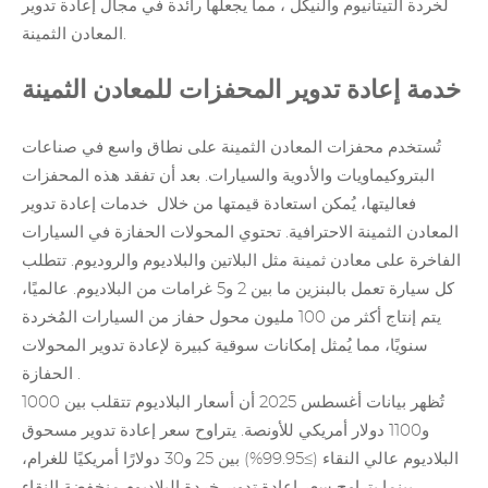
لخردة
التيتانيوم
والنيكل
، مما يجعلها رائدة في مجال إعادة تدوير
المعادن الثمينة.
خدمة إعادة تدوير المحفزات للمعادن الثمينة
تُستخدم محفزات المعادن الثمينة
على نطاق واسع في صناعات
البتروكيماويات والأدوية والسيارات. بعد أن تفقد هذه المحفزات
فعاليتها، يُمكن استعادة قيمتها من خلال
خدمات إعادة تدوير
المعادن الثمينة الاحترافية. تحتوي المحولات الحفازة في السيارات
الفاخرة على معادن ثمينة مثل البلاتين والبلاديوم والروديوم. تتطلب
كل سيارة تعمل بالبنزين ما بين 2 و5 غرامات من البلاديوم. عالميًا،
يتم إنتاج أكثر من 100 مليون محول حفاز من السيارات المُخردة
سنويًا، مما يُمثل إمكانات سوقية كبيرة لإعادة
تدوير المحولات
.
الحفازة
تُظهر بيانات أغسطس 2025 أن أسعار البلاديوم تتقلب بين 1000
و1100 دولار أمريكي للأونصة. يتراوح سعر إعادة تدوير مسحوق
البلاديوم عالي النقاء (≥99.95%) بين 25 و30 دولارًا أمريكيًا للغرام،
بينما يتراوح سعر إعادة تدوير خردة البلاديوم منخفضة النقاء