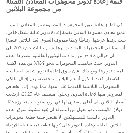
قيمة إعادة تدوير مجوهرات المعادن الثمينة
من مجموعة البلاتين
في قطاع إعادة تدوير المجوهرات المصنوعة من المعادن الثمينة،
تتمتع معادن مجموعة البلاتين بقيمة إعادة تدوير عالية بشكل خاص،
حيث يرتبط عرضها ارتباطًا وثيقًا بظروف السوق. يُعد البلاتين عنصرًا
أساسيًا في المجوهرات المعاد تدويرها. تشير بيانات عام 2025 إلى
أن حوالي 19.3% من إمدادات البلاتين العالمية مصدرها إعادة
التدوير، حيث ساهمت المجوهرات بنحو 16.9% من هذه الكمية
المعاد تدويرها. ومع ذلك، فإن سوق إعادة التدوير شديد الحساسية
للأسعار. فعندما تكون أسعار البلاتين منخفضة، يقل إقبال مالكي
المجوهرات البلاتينية القديمة على بيعها، مما يؤدي إلى انخفاض
المعروض منها لإعادة التدوير. وبحلول منتصف عام 2025، ارتفعت
أسعار البلاتين إلى أعلى مستوى لها في أربع سنوات، متجاوزة 1125
دولارًا للأونصة، وهو تحول من المتوقع أن يُعيد تنشيط سوق إعادة
التدوير. بالنسبة للمستهلكين، لا تقتصر قيمة قطعة مجوهرات
البلاتين القابلة لإعادة التدوير على كونها قطعة ثمينة قابلة للارتداء
فحسب، بل تُعد أيضًا أصلًا سائلًا محتملًا. وتتحدد قيمة إعادة تدويرها