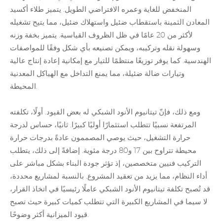
المنخفض للغاية وعمره الافتراضي الطويل. يتميز طلاء أكسيد
المعادن الثمينة باستقطاب ضئيل واستهلاك ضئيل، مما يتيح تشغيله
لأكثر من 20 عامًا في ظل الظروف القياسية. يتميز بخفة وزنه
وسهولة نقله وتركيبه، ويمكن تصنيعه بأي شكل وفقًا للمواصفات
الهندسية. كما يوفر توزيعًا منتظمًا للتيار مع إمكانية إعادة إنتاج عالية
وتيارات ضالة ضئيلة، مما يمنع التداخل مع الهياكل المعدنية
المحيطة.
ومع ذلك، فإنّ تيتانيوم الأنود الشبكي له بعض القيود. أولًا، تكلفته
المرتفعة نسبيًا تتطلب استثمارًا أوليًا كبيرًا. ثانيًا، حساس لدرجة
حرارة التشغيل، حيث يوصي المصممون عادةً بدرجات حرارة
محيطة تتراوح بين 17 و80 درجة مئوية. إضافةً إلى ذلك، يتطلب
التركيب فنيين متخصصين، إذ تؤثر جودة البناء بشكل مباشر على
أداء النظام، مما يزيد من تعقيد المشروع. بالنسبة لمشاريع محددة،
قد تُصبح تكلفة تيتانيوم الأنود الشبكي عاملًا رئيسيًا في اتخاذ القرار،
لا سيما في المشاريع الكبيرة التي تتطلب كميات كبيرة حيث تصبح
قيود الميزانية أكثر وضوحًا.