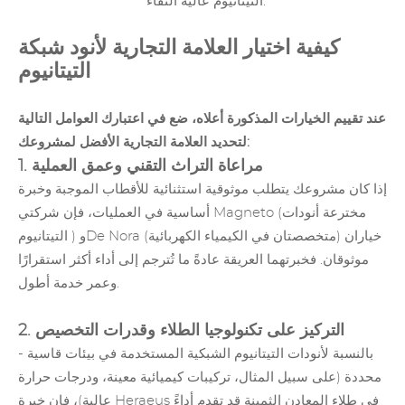
التيتانيوم عالية النقاء.
كيفية اختيار العلامة التجارية لأنود شبكة
التيتانيوم
عند تقييم الخيارات المذكورة أعلاه، ضع في اعتبارك العوامل التالية
لتحديد العلامة التجارية الأفضل لمشروعك:
1. مراعاة التراث التقني وعمق العملية
إذا كان مشروعك يتطلب موثوقية استثنائية للأقطاب الموجبة وخبرة
أساسية في العمليات، فإن شركتي Magneto (مخترعة
أنودات
) وDe Nora (متخصصتان في الكيمياء الكهربائية) خياران
التيتانيوم
موثوقان. فخبرتهما العريقة عادةً ما تُترجم إلى أداء أكثر استقرارًا
وعمر خدمة أطول.
2. التركيز على تكنولوجيا الطلاء وقدرات التخصيص
- بالنسبة لأنودات التيتانيوم الشبكية المستخدمة في بيئات قاسية
محددة (على سبيل المثال، تركيبات كيميائية معينة، ودرجات حرارة
عالية)، فإن خبرة Heraeus في طلاء المعادن الثمينة قد تقدم أداءً