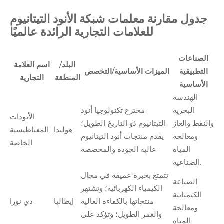
جدول مقارنة معلمات شبكة الأنود التيتانيوم
للعلامات التجارية الرائدة عالميًا
الصناعات
البلد/
اسم العلامة
التطبيقية
الميزات الأساسية/التخصص
المنطقة
التجارية
الأساسية
الهندسة
البحرية
مخترع تكنولوجيا أنود
الأنودات
والنفط والغاز
التيتانيوم ذو التاريخ الطويل؛
هولندا
المغناطيسية
ومعالجة
يقدم منتجات أنود التيتانيوم
الخاصة
المياه
عالية الجودة والمخصصة.
الصناعية.
تتمتع بخبرة عميقة في مجال
الصناعة
الكيمياء الكهربائية؛ وتشتهر
الكيميائية
منتجاتها بالكفاءة العالية
إيطاليا
دي نورا
ومعالجة
والعمر الطويل؛ وتؤكد على
المياه.