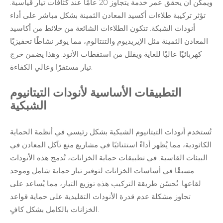
ويمكن أن يحقق عمر خدمة يتجاوز 20 عامًا عند كثافات تيار قياسية.
تؤثر تركيبة طلاءات أكسيد المعادن الثمينة بشكل مباشر على أداء
أنودات الشبكة. تتكون الطلاءات الشائعة من خلائط من أكاسيد
المعادن الثمينة مثل الإيريديوم والتنتالوم، مما يوفر نشاطًا تحفيزيًا
كهربائيًا عاليًا للغاية ويقلل من استقطاب الأنود. وهذا يضمن خرج
تيار مستقرًا وعالي الكفاءة.
التطبيقات الأساسية لأنودات التيتانيوم
الشبكية
تُستخدم أنودات التيتانيوم الشبكية بشكل رئيسي في أنظمة الحماية
الكاثودية، مما يُظهر أداءً استثنائيًا في مشاريع منع تآكل المعادن في
البيئات القاسية. في تطبيقات حماية الخزانات، تُدمج هذه الأنودات
مسبقًا في أساسات الخزانات لتوفير تيار حماية شامل وموحد
لقاعها. تُحسّن طريقة التركيب هذه توزيع التيار، مما يُساعد على
تجاوز مشكلة عدم قدرة الأنودات التقليدية على حماية قواعد
الخزانات بالكامل بشكل كافٍ.