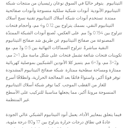
التيتانيوم
. يتوفر حاليًا في السوق نوعان رئيسيان من منتجات شبكة
التيتانيوم الأنودية: أنودات شبكية سلكية منسوجة وأنودات صفائحية
ممتدة. تستخدم أنودات شبكة أسلاك التيتانيوم تقنية نسج أسلاك
التيتانيوم النقي، بسمك يتراوح بين 0.12 و4 مم، وأحجام فتحات
تتراوح بين 0.154 و5 مم. على العكس، تُصنع أنودات الشبكة الممتدّة
المصنوعة من صفائح
التيتانيوم
عن طريق شد صفائح التيتانيوم
النقية مباشرةً. تتراوح السماكات النهائية بين 0.5 و3 مم، مع
تكوينات فتحات شائعة تشمل فتحات على شكل ماسة مثل 1×2 مم،
و2×3 مم، و3×6 مم. يتميز كلا الأنودين الشبكيين بموصلية كهربائية
ممتازة ومساحة سطحية ممتازة. شبكة صفائح التيتانيوم المشدودة
توفر قوةً أكبر، واستواءً فائقًا بعد المعالجة الحرارية، وانطلاقًا أسرع
للغاز من القطب الموجب. كما توفر شبكة أسلاك التيتانيوم
المنسوجة مرونةً أكبر، مما يجعلها مناسبةً للتركيب على الأسطح
غير المنتظمة.
فيما يتعلق بمعايير الأداء، يعمل أنود التيتانيوم الشبكي عالي الجودة
عادةً في نطاق درجات حرارة يتراوح بين 17 و80 درجة مئوية،