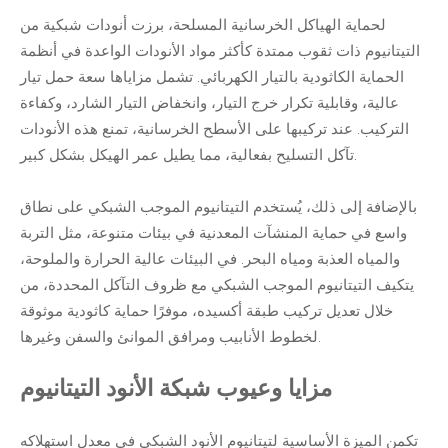
لحماية الهياكل الخرسانية المسلحة، برزت
أنودات شبكية من
التيتانيوم
ذات ثقوب ممتدة كأكثر مواد الأنودات الواعدة في أنظمة
الحماية الكاثودية بالتيار الكهربائي. تشمل مزاياها سعة حمل تيار
عالية، وقابلية تكرار خرج التيار، وانخفاض التيار الشارد، وكفاءة
التركيب. عند تركيبها على الأسطح الخرسانية، تمنع هذه الأنودات
تآكل التسليح بفعالية، مما يطيل عمر الهيكل بشكل كبير.
بالإضافة إلى ذلك، يُستخدم التيتانيوم الموجب الشبكي على نطاق
واسع في حماية المنشآت المعدنية في بيئات متنوعة، مثل التربة
والمياه العذبة ومياه البحر. في البيئات عالية الحرارة والملوحة،
يتكيف التيتانيوم الموجب الشبكي مع ظروف التآكل المحددة، من
خلال تعديل تركيب طبقة أكسيده، موفرًا حماية كاثودية موثوقة
لخطوط الأنابيب ومرافق الموانئ والسفن وغيرها.
مزايا وعيوب شبكة الأنود التيتانيوم
تكمن الميزة الأساسية لتيتانيوم الأنود الشبكي في معدل استهلاكه