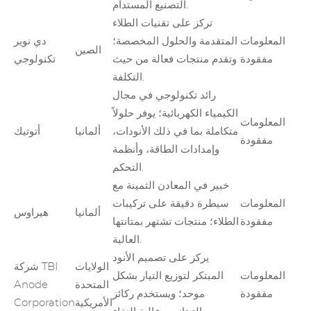
التصنيع المستدام.
تركز على تقنيات الطلاء
المعلومات
المتقدمة والحلول المخصصة؛
دي نوير
الصين
مفقودة
وتقدم منتجات فعالة من حيث
تكنولوجي
التكلفة.
رائد تكنولوجي في مجال
الكيمياء الكهربائية؛ يوفر حلولاً
المعلومات
متكاملة بما في ذلك الأنودات،
ألمانيا
أتوتيك
مفقودة
وإمدادات الطاقة، وأنظمة
التحكم.
خبير في المعادن الثمينة مع
المعلومات
سيطرة دقيقة على تركيبات
ألمانيا
هيراوس
مفقودة
الطلاء؛ منتجات تشتهر بمتانتها
العالية.
يركز على تصميم الأنود
الولايات
شركة TBI
المعلومات
المبتكر لتوزيع التيار بشكل
المتحدة
Anode
مفقودة
موحد؛ ويستخدم ركائز
الأمريكية
Corporation