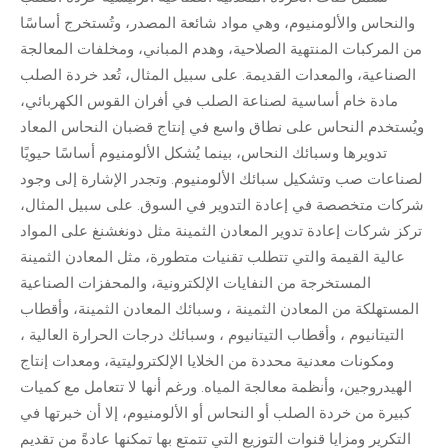
والنحاس والألومنيوم، وهي مواد شائعة المصدر، وتُستخرج أساسًا
من المركبات المنتهية الصلاحية، وهدم المباني، ومخلفات المعالجة
الصناعية، والمعدات القديمة. على سبيل المثال، تُعد خردة الصلب
مادة خام أساسية لصناعة الصلب في أفران القوس الكهربائي،
ويُستخدم النحاس على نطاق واسع في إنتاج قضبان النحاس المعاد
تدويرها وسبائك النحاس، بينما يُشكل الألومنيوم أساسًا حيويًا
لصناعات صب وتشكيل سبائك الألومنيوم. وتجدر الإشارة إلى وجود
شركات متخصصة في إعادة التدوير في السوق. على سبيل المثال،
تركز
شركات إعادة تدوير المعادن الثمينة
مثل دونغشنغ على المواد
عالية القيمة والتي تتطلب تقنيات متطورة، مثل المعادن الثمينة
المستخرجة من النفايات الإلكترونية،
والمحفزات الصناعية
المستهلكة من المعادن الثمينة
، وسبائك المعادن الثمينة،
وأقطاب
التيتانيوم
،
وأقطاب التيتانيوم
،
وسبائك درجات الحرارة العالية
،
ومكونات معدنية محددة من الخلايا الإلكتروليتية، ومعدات إنتاج
الهيدروجين، وأنظمة معالجة المياه. ورغم أنها لا تتعامل مع كميات
كبيرة من خردة الصلب أو النحاس أو الألومنيوم، إلا أن خبرتها في
التكرير ومزايا قنوات التوزيع التي تتمتع بها تمكنها عادةً من تقديم