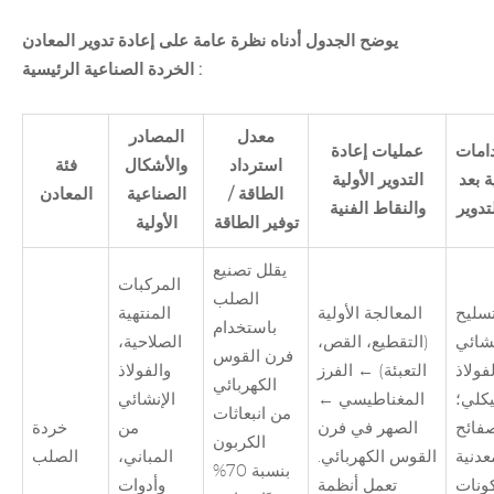
يوضح الجدول أدناه نظرة عامة على إعادة تدوير
المعادن
الصناعية الرئيسية :
الخردة
معدل
المصادر
امات
عمليات إعادة
استرداد
والأشكال
فئة
ة بعد
التدوير الأولية
الطاقة /
الصناعية
المعادن
تدوير
والنقاط الفنية
توفير الطاقة
الأولية
يقلل تصنيع
المركبات
الصلب
تسليح
المعالجة الأولية
المنتهية
باستخدام
نشائي
(التقطيع، القص،
الصلاحية،
فرن القوس
فولاذ
التعبئة) ← الفرز
والفولاذ
الكهربائي
يكلي؛
المغناطيسي ←
الإنشائي
من انبعاثات
فائح
الصهر في فرن
من
خردة
الكربون
عدنية
القوس الكهربائي.
المباني،
الصلب
بنسبة 70%
ونات
تعمل أنظمة
وأدوات