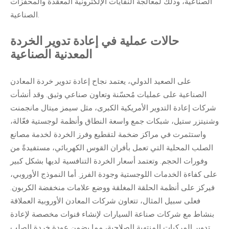
الصناعية، وذلك لمعالجة النفايات الإلكترونية المعقدة والمحفزات
الصناعية.
حالات عملية في إعادة تدوير الخردة
المعدنية الصناعية
على الصعيد الدولي، يعتمد نجاح إعادة تدوير خردة المعادن
الصناعية على عمليات مُحسّنة وتعاون صناعي وثيق. وقد أنشأت
شركات إعادة التدوير الأمريكية الكبرى، مثل سيمز ميتال مانجمنت
وشنيتزر ستيل، شبكات جمع واسعة النطاق وأنظمة لوجستية فعّالة،
واستثمرت في مراكز ضخمة لتقطيع وفرز الخردة لخدمة مصانع
الصلب المحلية التي تعمل بأفران القوس الكهربائي، مستفيدةً من
وفورات الحجم. وتعتمد أسعار الخردة التنافسية لديها بشكل كبير
على كفاءة الخدمات اللوجستية وجودة الفرز. أما النموذج الأوروبي،
فيركز على أنظمة الحلقة المغلقة ووضع علامات منخفضة الكربون.
فعلى سبيل المثال، تتعاون شركات المعادن الأوروبية العملاقة
بنشاط مع شركات صناعة السيارات لإنشاء قنوات مخصصة لإعادة
تدوير المركبات المنتهية الصلاحية، مما يضمن عودة خردة الصلب