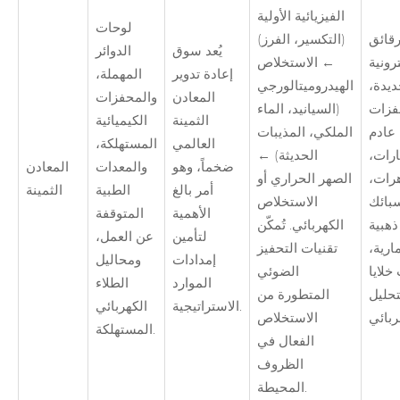
الفيزيائية الأولية
لوحات
قائق
(التكسير، الفرز)
يُعد سوق
الدوائر
رونية
← الاستخلاص
إعادة تدوير
المهملة،
ديدة،
الهيدروميتالورجي
المعادن
والمحفزات
فزات
(السيانيد، الماء
الثمينة
الكيميائية
عادم
الملكي، المذيبات
العالمي
المستهلكة،
ارات،
الحديثة) ←
ضخماً، وهو
والمعدات
المعادن
رات،
الصهر الحراري أو
أمر بالغ
الطبية
الثمينة
بائك
الاستخلاص
الأهمية
المتوقفة
ذهبية
الكهربائي. تُمكّن
لتأمين
عن العمل،
ارية،
تقنيات التحفيز
إمدادات
ومحاليل
خلايا
الضوئي
الموارد
الطلاء
تحليل
المتطورة من
الاستراتيجية.
الكهربائي
الاستخلاص
المستهلكة.
الفعال في
الظروف
المحيطة.