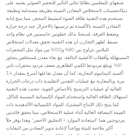
شنغهاي للمعلمين نظامًا ثنائي التأثير للتحفيز الضوئي يعتمد على
ديكاتنجستات لاستخلاص المعادن الثمينة بطريقة مستدامة ونظيفة.
تستخدم هذه التقنية طاقة الضوء لتنشيط المحفز، مما يتيح إذابة
المعادن الثمينة بالأكسدة ثم ترسيبها بالاختزال عند درجة حرارة
وضغط الغرفة، مُدمجةً بذلك خطوتين حاسمتين في نظام واحد
بسيط. تُظهر التجارب أن هذه التقنية تحقق معدلات استخلاص
للبلاتين تتراوح بين 80% و100% من مواد مثل المحفزات
المستهلكة وأقطاب الأغشية التالفة، مع نقاء معدن مُستخلص يتجاوز
91%. ويبلغ مردودها الكمي الظاهري ضعف مردود محفزات ثاني
أكسيد التيتانيوم التجارية، كما أن معدل تفاعلها أسرع بمقدار 3.4
مرة. وبالمقارنة مع عمليات التعدين التقليدية ذات درجات الحرارة
العالية أو عمليات الترشيح بالأحماض القوية، تتجنب هذه التقنية
استهلاك الطاقة العالية واستخدام المواد الكيميائية المسببة للتآكل.
كما يتيح ذلك الإنتاج المشترك للمواد الكيميائية الألدهيدية ذات
القيمة المضافة العالية أثناء عملية الاستخلاص، مما يحقق فائدتين
مزدوجتين هما "استعادة الموارد + التخليق الأخضر". وهذا يوفر حلاً
أكثر ملاءمة للبيئة وواعداً لإعادة تدوير المعادن من النفايات