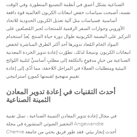
الصناعية بشكل أعمق في أنظمة التصنيع المتطورة. وفي الوقت
نفسه، أصبحت سياسات خفض انبعاثات الكربون العالمية قوة دافعة
أساسية. فسياسات مثل آلية تعديل الكربون الحدودية للاتحاد
الأوروبي وجوازات السفر الرقمية للمنتجات تُجبر المُصنّعين على
التركيز على البصمة الكربونية طوال دورة حياة المنتج. يُعدّ استخدام
المواد الخام المُعاد تدويرها أحد أكثر الطرق المباشرة لخفض
انبعاثات الكربون. ونتيجةً لذلك، تطوّرت إعادة تدوير الخردة المعدنية
الصناعية من خيارٍ مدفوعٍ بالتكلفة إلى مطلبٍ أساسيٍّ لتلبية اللوائح
البيئية ومتطلبات العملاء في المراحل اللاحقة، مما أدّى إلى إعادة
تقييمٍ منهجيةٍ لقيمتها كموردٍ استراتيجي.
أحدث التقنيات في إعادة تدوير المعادن
الثمينة الصناعية
في مجال
إعادة تدوير المعادن الثمينة الصناعية
، تمثل تقنية
التحفيز الضوئي المنشورة في
مجلة Angewandte
أحدث إنجاز بيئي. فقد طور فريق بحثي من جامعة
Chemie