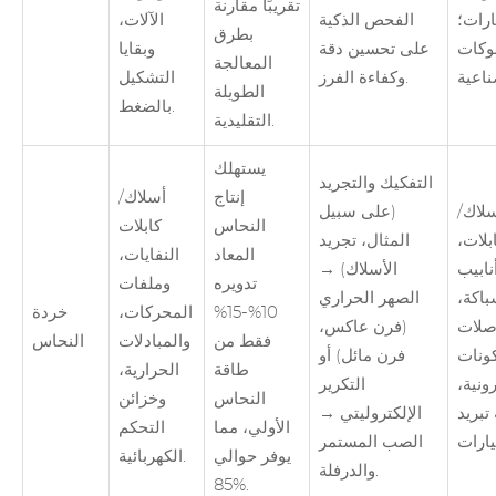
تقريبًا مقارنة
ارات؛
الفحص الذكية
الآلات،
بطرق
وكات
على تحسين دقة
وبقايا
المعالجة
وكفاءة الفرز.
التشكيل
الطويلة
بالضغط.
التقليدية.
يستهلك
التفكيك والتجريد
إنتاج
أسلاك/
سلاك/
(على سبيل
النحاس
كابلات
بلات،
المثال، تجريد
المعاد
النفايات،
نابيب
الأسلاك) →
تدويره
وملفات
باكة،
الصهر الحراري
10%-15%
المحركات،
خردة
صلات
(فرن عاكس،
فقط من
والمبادلات
النحاس
ونات
فرن مائل) أو
طاقة
الحرارية،
رونية،
التكرير
النحاس
وخزائن
تبريد
الإلكتروليتي →
الأولي، مما
التحكم
الصب المستمر
يوفر حوالي
الكهربائية.
والدرفلة.
85%.