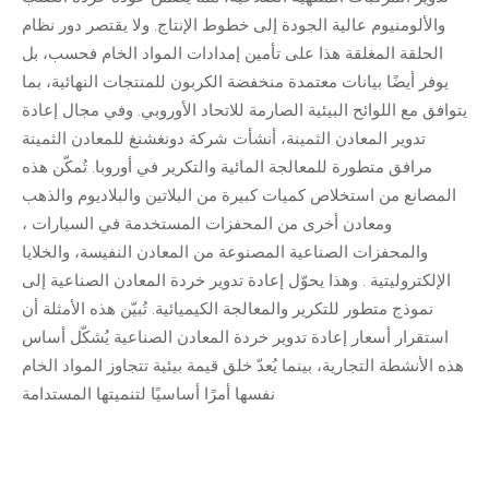
والألومنيوم عالية الجودة إلى خطوط الإنتاج. ولا يقتصر دور نظام
الحلقة المغلقة هذا على تأمين إمدادات المواد الخام فحسب، بل
يوفر أيضًا بيانات معتمدة منخفضة الكربون للمنتجات النهائية، بما
يتوافق مع اللوائح البيئية الصارمة للاتحاد الأوروبي. وفي مجال إعادة
تدوير المعادن الثمينة، أنشأت شركة دونغشنغ للمعادن الثمينة
مرافق متطورة للمعالجة المائية والتكرير في أوروبا. تُمكّن هذه
المصانع من استخلاص كميات كبيرة من
البلاتين
والبلاديوم
والذهب
ومعادن أخرى من
المحفزات المستخدمة في السيارات
،
والمحفزات الصناعية المصنوعة من المعادن النفيسة،
والخلايا
الإلكتروليتية
. وهذا يحوّل إعادة تدوير خردة المعادن الصناعية إلى
نموذج متطور للتكرير والمعالجة الكيميائية. تُبيّن هذه الأمثلة أن
استقرار أسعار إعادة تدوير خردة المعادن الصناعية يُشكّل أساس
هذه الأنشطة التجارية، بينما يُعدّ خلق قيمة بيئية تتجاوز المواد الخام
نفسها أمرًا أساسيًا لتنميتها المستدامة