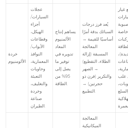
 غيار
عجلات
ارات
السيارات/
صبوبة
يُعد فرز درجات
أجزاء
خاصة
السبائك بدقة أمرًا
يساهم إنتاج
الهيكل،
كبات
أساسيًا للقيمة →
الألمنيوم
وقطاعات
لطاقة
المعالجة
المعاد
الأبواب/
يدة)،
المسبقة (إزالة
تدويره في
النوافذ
خردة
اعات
الطلاء، التقطيع)
توفير ما
المعمارية،
الألومنيوم
ارية،
→ الصهر
يصل إلى
وحاويات
 علب
والتكرير (فرن ذو
95% من
التعبئة
بات،
حجرتين) →
الطاقة.
والتغليف،
السلع
التطبيع.
وخردة
لاكية
صناعة
الطيران.
المعالجة
الميكانيكية