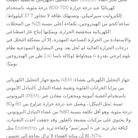
كهربائيًا عند درجة حرارة 700-800 درجة مئوية، باستخدام
إلكتروليت سيراميكي، وتستهلك طاقة لا تتجاوز 37.7 كيلوواط/
ساعة/كجم من الهيدروجين، بكفاءة أعلى بنسبة 25% من المحللات
الكهربائية منخفضة الحرارة، ويمكنها إنتاج غاز اصطناعي
والاستفادة من الحرارة الصناعية المهدرة، إلا أن مشكلة التحلل في
درجات الحرارة العالية لم تُحل بعد. ومن المشاريع النموذجية نظام
بلوم إنرجي بقدرة 4 ميجاواط لوكالة ناسا (2.4 طن من الهيدروجين
يوميًا).
(جهاز التحليل الكهربائي بغشاء
يجمع جهاز التحليل الكهربائي AEM
التبادل الأنيوني) بين مزايا الخزانات القلوية وتقنية غشاء التبادل
البروتوني (PEM)، باستخدام أغشية أنيونية ومحفزات معادن غير
ثمينة (مثل النيكل)، ويعمل عند درجة حرارة تتراوح بين 60 و80
درجة مئوية. وهو أقل تكلفة بنسبة 80% من غشاء التبادل البروتوني،
ولا يحتوي على مركبات مشبعة بالفلور. وقد حققت أحدث التقنيات،
مثل Ecolectro، كثافة تيار تزيد عن 4 أمبير/سم² وكفاءة تزيد عن
74%، إلا أن متانة الغشاء لا تزال بحاجة إلى تحسين.