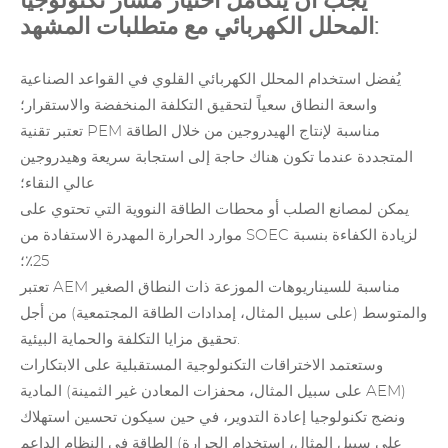
يجب أن يتكامل اختيار مسار تكنولوجيا
المحلل الكهربائي مع متطلبات المشهد:
يُفضل استخدام المحلل الكهربائي القلوي في القواعد الصناعية
واسعة النطاق سعياً لتحقيق التكلفة المنخفضة والاستقرار؛
تعتبر تقنية PEM مناسبة لإنتاج الهيدروجين من خلال الطاقة
المتجددة عندما تكون هناك حاجة إلى استجابة سريعة وهيدروجين
عالي النقاء؛
يمكن لمصانع الصلب أو محطات الطاقة النووية التي تحتوي على
موارد الحرارة المهدرة الاستفادة من SOEC لزيادة الكفاءة بنسبة
25٪؛
تعتبر AEM مناسبة للسيناريوهات الموزعة ذات النطاق الصغير
والمتوسط (على سبيل المثال، إمدادات الطاقة المجتمعية) من أجل
تحقيق مزايا التكلفة والحماية البيئية.
وستعتمد الاختراقات التكنولوجية المستقبلية على الابتكارات
المادية (على سبيل المثال، محفزات المعادن غير الثمينة AEM)
ونضج تكنولوجيا إعادة التدوير، في حين سيكون تحسين استهلاك
الطاقة في النظام الداعم (على سبيل المثال، استخدام الحرارة