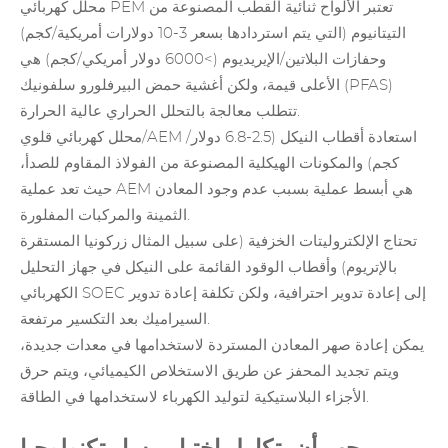
محلل كهربائي PEM تعتبر الألواح ثنائية القطب المصنوعة من
التيتانيوم (التي يتم استردادها بسعر 3-10 دولارات أمريكية/كجم)
وحفازات البلاتين/الإيريديوم (>6000 دولار أمريكي/كجم) هي
الأعلى قيمة، ولكن أغشية حمض البيرفلورو سلفونيك (PFAS)
تتطلب معالجة بالتحلل الحراري عالية الحرارة.
محلل كهربائي قلوي/AEM استعادة أقطاب النيكل (2.5-6.8 دولار/
كجم) والمكونات الهيكلية المصنوعة من الفولاذ المقاوم للصدأ،
حيث تعد عملية AEM هي أبسط عملية بسبب عدم وجود المعادن
الثمينة والمركبات المفلورة.
تحتاج الإلكتروليتات الخزفية (على سبيل المثال زركونيا المستقرة
بالإتريوم) وأقطاب الوقود القائمة على النيكل في جهاز التحليل
الكهربائي SOEC إلى إعادة تدوير احترافية، ولكن تكلفة إعادة تدوير
السيراميك بعد التكسير مرتفعة.
يمكن إعادة صهر المعادن المستردة لاستخدامها في معدات جديدة،
ويتم تجديد المحفز عن طريق الاستخلاص الكيميائي، ويتم حرق
الأجزاء البلاستيكية لتوليد الكهرباء لاستخدامها في الطاقة.