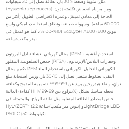
مئوية وضغط ≤ 30 بار، بطاقة تصل إلى 20 ميجاوات (مثل
thyssenkrupp nucera). ومن مزاياه انخفاض تكلفته (دون
الحاجة إلى معادن ثمينة)، وعمره الافتراضي الطويل (أكثر من
60,000 ساعة)، وسهولة صيانته، ونطاق استجابة ديناميكي واسع
(10%-100%)، كما هو مُتمثل في EcoLyzer A600 (600 نيوتن
متر مكعب/ساعة).
): باستخدام أغشية
محلل كهربائي بغشاء تبادل البروتون (PEM
حمض السلفونيك المفلور (PFSA) وحفازات البلاتين/الإيريديوم،
صُمم محلل PEM الكهربائي للتحليل الكهربائي باستخدام الماء
النقي، بضغوط تشغيل تصل إلى 10-30 بار، وزمن استجابة يبلغ
ثوانٍ، ونقاء هيدروجين يزيد عن 99.999%. تصميمه المدمج وكفاءته
العالية (كفاءة HHV تتراوح بين 89-99%) تجعله مناسبًا بشكل
خاص لمصادر الطاقة المتقلبة مثل طاقة الرياح، والمتمثلة في
HyLYZER™ (2.2 نيوتن متر مكعب/ساعة) وLightBridge LBE-
P50LC (50 كيلو واط).
(SOEC): تُحلل
بخار الماء
خلية التحليل الكهربائي للأكسيد الصلب