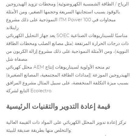
الرياح / الطاقة الشمسية الكهروضوئية) ومحطات تزويد الهيدروجين
بالوقود بسبب استجابتها السريعة وحجمها الصغير، ومن الأمثلة
النموذجية على ذلك مشروع ITM Power 100 ميجاوات في
راينلاند.
يعد جهاز التحليل الكهربائي SOEC مناسبًا للسيناريوهات الصناعية
ذات درجات الحرارة المرتفعة (مثل مصانع الصلب ومحطات الطاقة
النووية)، ومن الأمثلة النموذجية على ذلك مشروع إزالة الكربون من
مصفاة شل.
محلل كهربائي AEM تم منحه الأولوية لسيناريوهات إنتاج
الهيدروجين الموزعة (إمدادات الطاقة المجتمعية، المصانع الصغيرة)
بسبب ميزة التكلفة المنخفضة، على سبيل المثال مشروع المرافق
التابع لشركة Ecolectro.
قيمة إعادة التدوير والتقنيات الرئيسية
تركز إعادة تدوير المحلل الكهربائي على المواد ذات القيمة العالية
والتخلص منها بطريقة صديقة للبيئة: