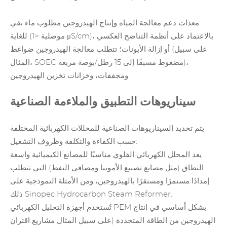
معدات دعم معالجة المياه وإنتاج الهيدروجين مطلوب ماء نقي
للغاية (موصلية <1 μS/cm)، بالاعتماد على أنظمة التناضح العكسي
أو إزالة الأيونات؛ تتطلب معالجة الهيدروجين ضواغط (على سبيل
المثال، SOEC مضغوط مسبقًا إلى 15 رطل/بوصة مربعة)،
ومجففات، وخزانات تخزين الهيدروجين.
سيناريوهات التطبيق والملاءمة الصناعية
يتم تحديد السيناريوهات الصناعية للمحللات الكهربائية المختلفة
حسب الكفاءة والتكلفة وظروف التشغيل:
يعد المحلل الكهربائي القلوي مناسبًا للمصانع الكيميائية واسعة
النطاق (مثل مصانع تصنيع الأمونيا ومصافي النفط) التي تتطلب
إمدادًا مستمرًا ومستقرًا بالهيدروجين، ومن الأمثلة النموذجية على
ذلك Sinopec Hydrocarbon Steam Reformer.
تُستخدم أجهزة التحليل الكهربائي PEM بشكل أساسي في إنتاج
الهيدروجين من الطاقة المتجددة (على سبيل المثال مشاريع اقتران