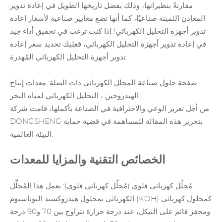
مقارنةً بنظيراتها، وذلك بفضل تاريخها الطويل في إعادة تدوير
المعادن الثمينة صناعيًا، كما أنها تضع معايير صناعية لأسعار إعادة
تدوير أجهزة التحليل الكهربائي! إذا كنت ترغب في تحقيق أداء جيد
في إعادة تدوير أجهزة التحليل الكهربائي، فعليك تحديد سعر إعادة
تدوير أجهزة التحليل الكهربائي المُهدرة.
صفحة حلول صناعة المحلل الكهربائي ذات الصلة:
معدات إنتاج
.
الهيدروجين
،
التحليل الكهربائي لمياه البحر
من أجل تعزيز الوعي والاحترافية في الصناعة بأكملها، قامت شركة
DONGSHENG بتحرير هذه المقالة للمساهمة في قضية حماية
البيئة العالمية.
الخصائص التقنية والمزايا للمعدات
مُحلِّل كهربائي قلوي
(مُحلِّل كهربائي قلوي): يعمل هذا المُحلِّل
الكهربائي بمحلول هيدروكسيد البوتاسيوم (KOH) كمحلول كهربائي
ومحفز قائم على النيكل، عند درجة حرارة تتراوح بين 70 و90 درجة