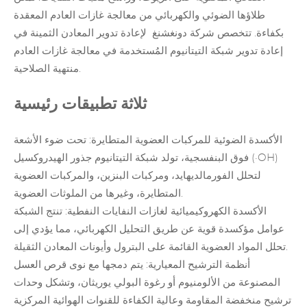
طلاؤها الضوئي والكهربائي من معالجة غازات العادم المعقدة
بكفاءة. تتخصص شركة دونغشنغ
لإعادة تدوير المعادن الثمينة
في
إعادة تدوير شبكة التيتانيوم المُستخدمة في معالجة غازات العادم
منتهية الصلاحية.
ثلاثة تطبيقات رئيسية
الأكسدة الضوئية للمركبات العضوية المتطايرة: تحت ضوء الأشعة
فوق البنفسجية، تولد شبكة التيتانيوم جذور الهيدروكسيل (·OH)
لتحلل الفورمالديهايد، ومركبات البنزين، والمركبات العضوية
المتطايرة، وغيرها من الملوثات العضوية.
الأكسدة الكهروكيميائية لغازات النفايات النفطية: تنتج الشبكة
عوامل مؤكسدة قوية عن طريق التحليل الكهربائي، مما يؤدي إلى
تحلل المواد العضوية القائمة على البترول وأيونات المعادن الثقيلة.
أنظمة الترشيح المعيارية: يتم دمجها مع نوى قرص العسل
المصنوعة من الألومنيوم أو رغوة البولي يوريثان، وتشكل وحدات
ترشيح منخفضة المقاومة وعالية الكفاءة للقنوات الهوائية المركزية