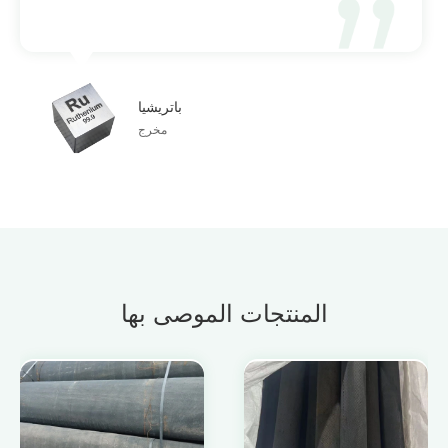
باتريشيا
مخرج
المنتجات الموصى بها