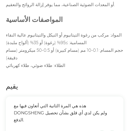
أو المعدات الضوئية الصناعية، مما يوفر إزالة الروائح والتعقيم.
المواصفات الأساسية
المواد: مركب من رغوة التيتانيوم أو النيكل والتيتانيوم عالية النقاء
المسامية: ≥95% (رغوة) أو 35% (ألواح ملبدة)
حجم المسام: 0.1-10 مم (مسام كبيرة) أو 0.5-50 ميكرومتر (مسام
دقيقة)
الطلاء: طلاء ضوئي، طلاء كهربائي
يقيم
هذه هي المرة الثانية التي أتعاون فيها مع
DONGSHENG ولم يكن لدي أي قلق بشأن تحصيل
الدفع.