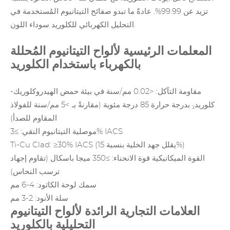
تزيد عن 99.99%. عادةً ما تبدو صفائح التيتانيوم المُستخدمة في
التحليل الكهربائي للكلوريد سوداء اللون.
المعلمات الرئيسية لألواح التيتانيوم المُحللة
بالكهرباء باستخدام الكلوريد
مقاومة التآكل: <0.02 مم/سنة في بيئة حمض الهيدروكلوريك-
كلوريد₂ بدرجة حرارة 85 درجة مئوية (مقارنةً بـ >5 مم/سنة للفولاذ
المقاوم للصدأ)
موصلية التيتانيوم النقي: ≥3% IACS
Ti-Cu Clad: ≥30% IACS (يقلل جهد الخلية بنسبة 15%)
القوة الميكانيكية قوة الانحناء: ≥350 ميجا باسكال (تقاوم إجهاد
ترسب النحاس)
سمك لوحة الكاثود: 4-6 مم
سلة الأنود: 2-3 مم
العلامات التجارية الرائدة لألواح التيتانيوم
التحليلية بالكلوريد