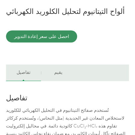
ألواح التيتانيوم لتحليل الكلوريد الكهربائي
احصل على سعر إعادة التدوير
يقيم
تفاصيل
تفاصيل
تُستخدم صفائح التيتانيوم في التحليل الكهربائي للكلوريد
لاستخلاص المعادن غير الحديدية (مثل النحاس)، وتُستخدم كركائز
كاثودية دائمة. في محاليل إلكتروليت CuCl₂-HCl، تقاوم هذه
الصفائح تآكل أيونات الكلوريد، مع ضمان نقاء نحاس الكاثود بنسبة